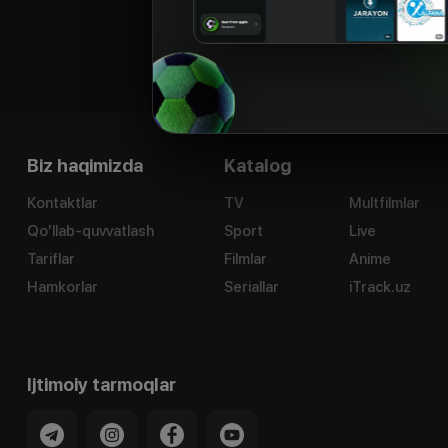
Biz haqimizda
Katalog
Kontaktlar
TV
Multfilmlar
Qo'llab-quvvatlash
Sport
Live
Tariflar
Filmlar
Anime
Hamkorlar
Seriallar
iTrack.uz
Ijtimoiy tarmoqlar