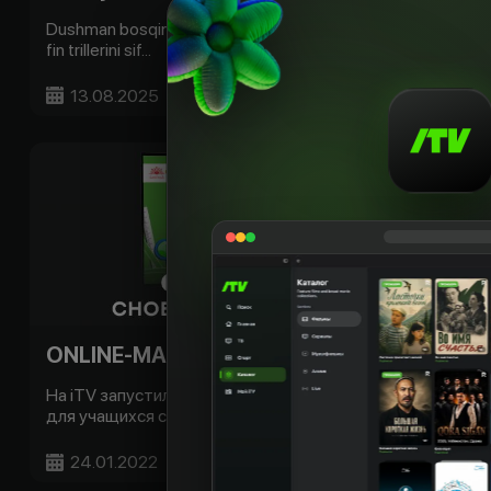
Dushman bosqini, hayot uchun kurash va fitna siri. Yangi
fin trillerini sif...
13.08.2025
Batafsil
ONLINE-MAKTAB снова доступен на iTV!
На iTV запустились 3 телеканала ONLINE-MAKTAB
для учащихся средних школ: -...
24.01.2022
Batafsil