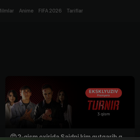
filmlar
Anime
FIFA 2026
Tariflar
🤔 2-qism oxirida Saidni kim qutqarib qoldi?