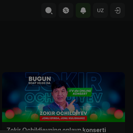
UZ
Zokir Ochildievning onlayn konserti