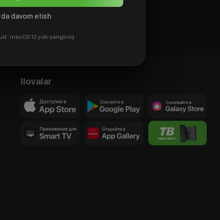
da davom etish
ud · macOS 12 yoki yangiroq
Ilovalar