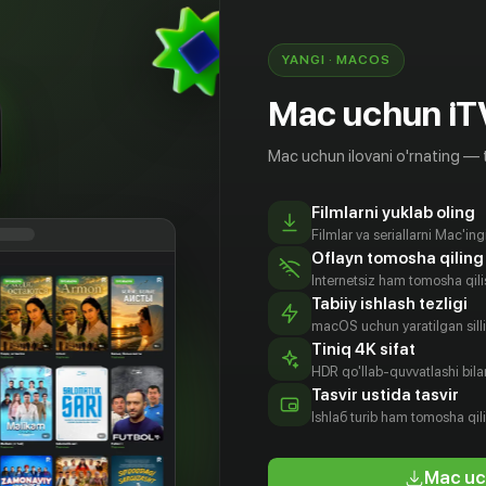
🟢 Buni bilib olish uchun «Turnir» serialining 3 qismini
hoziroq iTV da tom...
YANGI · MACOS
28.11.2024
Batafsil
Mac uchun iT
Mac uchun ilovani o'rnating — 
Filmlarni yuklab oling
Filmlar va seriallarni Mac'in
Oflayn tomosha qiling
Internetsiz ham tomosha qil
Tabiiy ishlash tezligi
macOS uchun yaratilgan silliq
Katta futbol - katta munozara ORIAT Dono bilan -
Tiniq 4K sifat
HDR qo'llab-quvvatlashi bilan
Иногда всего лишь один забитый в ворота мяч
Tasvir ustida tasvir
становится причиной эмоциональн...
Ishlаб turib ham tomosha qil
29.11.2021
Batafsil
Mac uc