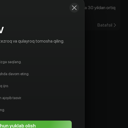
Bugun, Toshkent vaqti bilan soat 20:00da 30 yildan ortiq
unutilmas chiqishl...
25.07.2022
Batafsil
V
tezroq va qulayroq tomosha qiling.
gizga saqlang.
ishda davom eting.
 ijro.
 ajoyib tasvir.
ing.
hun yuklab olish