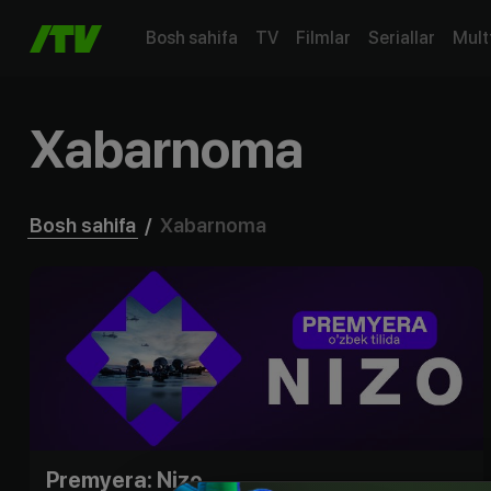
Bosh sahifa
TV
Filmlar
Seriallar
Mult
Xabarnoma
Bosh sahifa
/
Xabarnoma
Premyera: Nizo