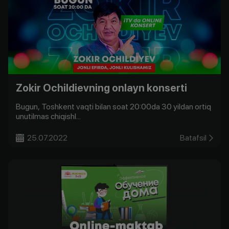
Zokir Ochildievning onlayn konserti
Bugun, Toshkent vaqti bilan soat 20:00da 30 yildan ortiq
unutilmas chiqishl...
25.07.2022
Batafsil