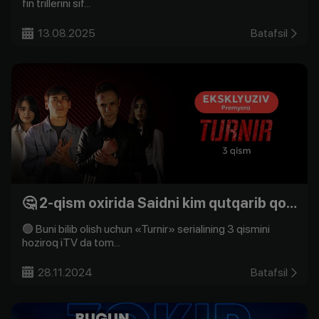
fin trillerini sif...
13.08.2025
Batafsil
🤔 2-qism oxirida Saidni kim qutqarib qoldi?
🟢 Buni bilib olish uchun «Turnir» serialining 3 qismini
hoziroq iTV da tom...
28.11.2024
Batafsil