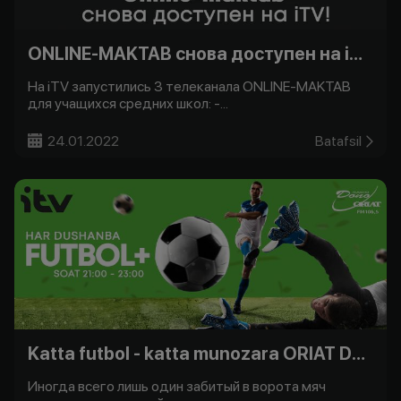
ONLINE-MAKTAB снова доступен на iTV!
На iTV запустились 3 телеканала ONLINE-MAKTAB
для учащихся средних школ: -...
24.01.2022
Batafsil
Katta futbol - katta munozara ORIAT Dono bilan -
Иногда всего лишь один забитый в ворота мяч