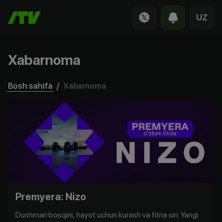
UZ
Xabarnoma
Bosh sahifa
/
Xabarnoma
Premyera: Nizo
Dushman bosqini, hayot uchun kurash va fitna siri. Yangi