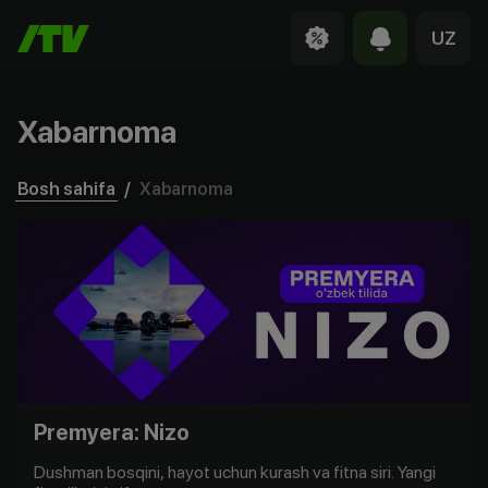
UZ
Xabarnoma
Bosh sahifa
/
Xabarnoma
Premyera: Nizo
Dushman bosqini, hayot uchun kurash va fitna siri. Yangi