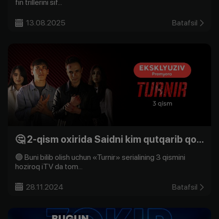
fin trillerini sif...
13.08.2025
Batafsil
🤔 2-qism oxirida Saidni kim qutqarib qoldi?
🟢 Buni bilib olish uchun «Turnir» serialining 3 qismini
hoziroq iTV da tom...
28.11.2024
Batafsil