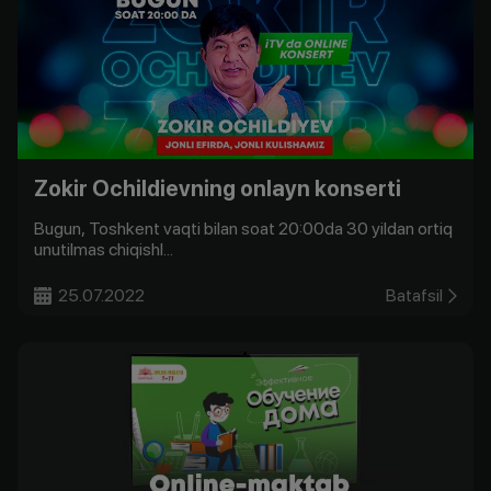
Zokir Ochildievning onlayn konserti
Bugun, Toshkent vaqti bilan soat 20:00da 30 yildan ortiq
unutilmas chiqishl...
25.07.2022
Batafsil