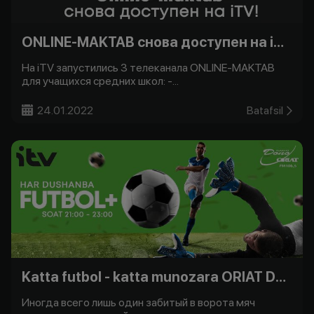
ONLINE-MAKTAB снова доступен на iTV!
На iTV запустились 3 телеканала ONLINE-MAKTAB
для учащихся средних школ: -...
24.01.2022
Batafsil
Katta futbol - katta munozara ORIAT Dono bilan -
Иногда всего лишь один забитый в ворота мяч