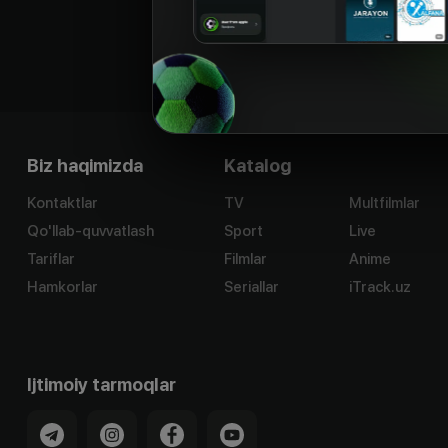
Biz haqimizda
Katalog
Kontaktlar
TV
Multfilmlar
Qo'llab-quvvatlash
Sport
Live
Tariflar
Filmlar
Anime
Hamkorlar
Seriallar
iTrack.uz
Ijtimoiy tarmoqlar