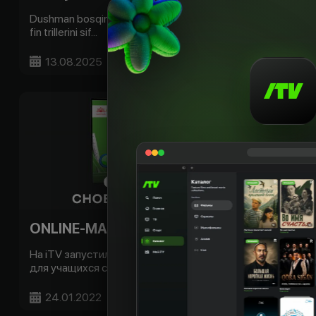
Dushman bosqini, hayot uchun kurash va fitna siri. Yangi
fin trillerini sif...
13.08.2025
Batafsil
ONLINE-MAKTAB снова доступен на iTV!
На iTV запустились 3 телеканала ONLINE-MAKTAB
для учащихся средних школ: -...
24.01.2022
Batafsil