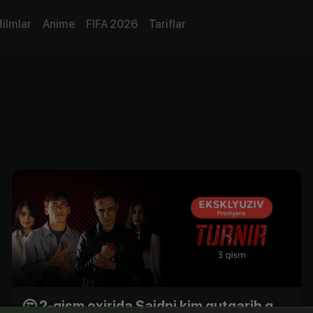
filmlar
Anime
FIFA 2026
Tariflar
🤔 2-qism oxirida Saidni kim qutqarib qoldi?