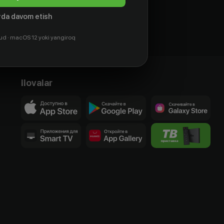
da davom etish
ud · macOS 12 yoki yangiroq
Ilovalar