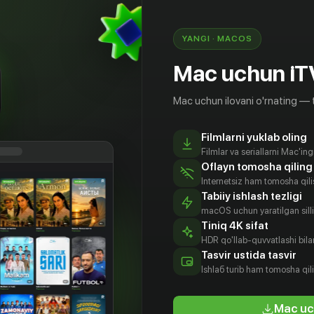
🟢 Buni bilib olish uchun «Turnir» serialining 3 qismini
hoziroq iTV da tom...
YANGI · MACOS
28.11.2024
Batafsil
Mac uchun iT
Mac uchun ilovani o'rnating — 
Filmlarni yuklab oling
Filmlar va seriallarni Mac'in
Oflayn tomosha qiling
Internetsiz ham tomosha qil
Tabiiy ishlash tezligi
macOS uchun yaratilgan silliq
Katta futbol - katta munozara ORIAT Dono bilan -
Tiniq 4K sifat
HDR qo'llab-quvvatlashi bilan
Иногда всего лишь один забитый в ворота мяч
Tasvir ustida tasvir
становится причиной эмоциональн...
Ishlаб turib ham tomosha qil
29.11.2021
Batafsil
Mac uc