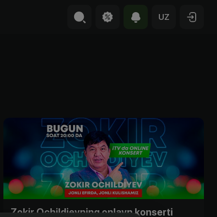
UZ
Zokir Ochildievning onlayn konserti