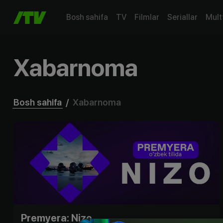
Bosh sahifa
TV
Filmlar
Seriallar
Mult
Xabarnoma
Bosh sahifa
/
Xabarnoma
Premyera: Nizo