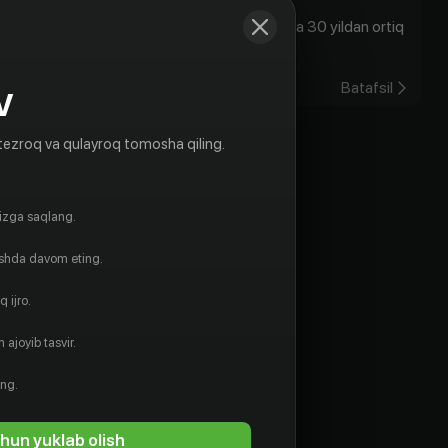
Bugun, Toshkent vaqti bilan soat 20:00da 30 yildan ortiq
unutilmas chiqishl...
25.07.2022
Batafsil
V
tezroq va qulayroq tomosha qiling.
gizga saqlang.
ishda davom eting.
 ijro.
 ajoyib tasvir.
ing.
hun yuklab olish