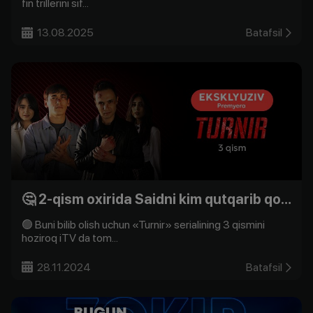
fin trillerini sif...
13.08.2025
Batafsil
🤔 2-qism oxirida Saidni kim qutqarib qoldi?
🟢 Buni bilib olish uchun «Turnir» serialining 3 qismini
hoziroq iTV da tom...
28.11.2024
Batafsil