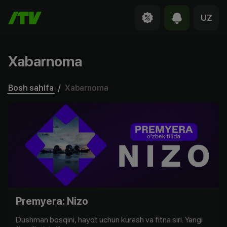
UZ
Xabarnoma
Bosh sahifa
/
Xabarnoma
Premyera: Nizo
Dushman bosqini, hayot uchun kurash va fitna siri. Yangi