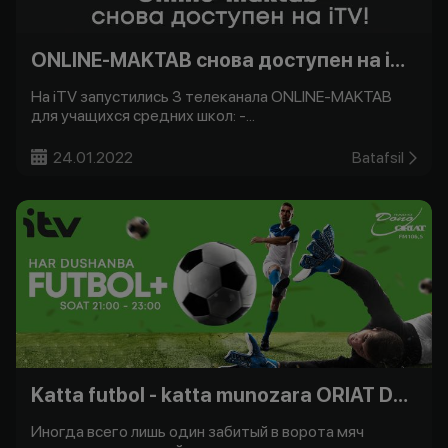
ONLINE-MAKTAB снова доступен на iTV!
На iTV запустились 3 телеканала ONLINE-MAKTAB
для учащихся средних школ: -...
24.01.2022
Batafsil
Katta futbol - katta munozara ORIAT Dono bilan -
Иногда всего лишь один забитый в ворота мяч