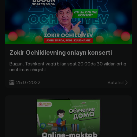
Zokir Ochildievning onlayn konserti
Bugun, Toshkent vaqti bilan soat 20:00da 30 yildan ortiq
unutilmas chiqishl...
25.07.2022
Batafsil