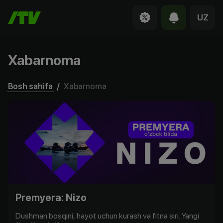
UZ
Xabarnoma
Bosh sahifa
/
Xabarnoma
Premyera: Nizo
Dushman bosqini, hayot uchun kurash va fitna siri. Yangi