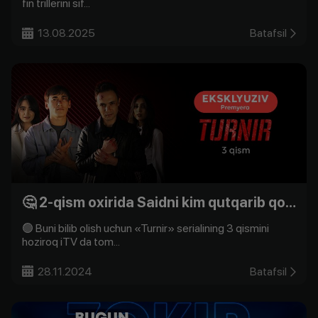
fin trillerini sif...
13.08.2025
Batafsil
🤔 2-qism oxirida Saidni kim qutqarib qoldi?
🟢 Buni bilib olish uchun «Turnir» serialining 3 qismini
hoziroq iTV da tom...
28.11.2024
Batafsil