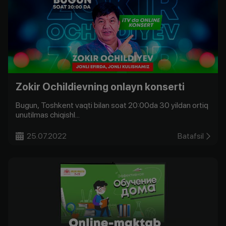
Zokir Ochildievning onlayn konserti
Bugun, Toshkent vaqti bilan soat 20:00da 30 yildan ortiq
unutilmas chiqishl...
25.07.2022
Batafsil