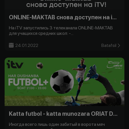
ONLINE-MAKTAB снова доступен на iTV!
На iTV запустились 3 телеканала ONLINE-MAKTAB
для учащихся средних школ: -...
24.01.2022
Batafsil
Katta futbol - katta munozara ORIAT Dono bilan -
Иногда всего лишь один забитый в ворота мяч