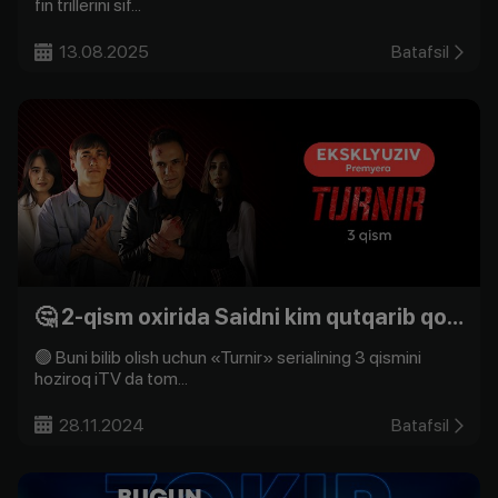
fin trillerini sif...
13.08.2025
Batafsil
🤔 2-qism oxirida Saidni kim qutqarib qoldi?
🟢 Buni bilib olish uchun «Turnir» serialining 3 qismini
hoziroq iTV da tom...
28.11.2024
Batafsil