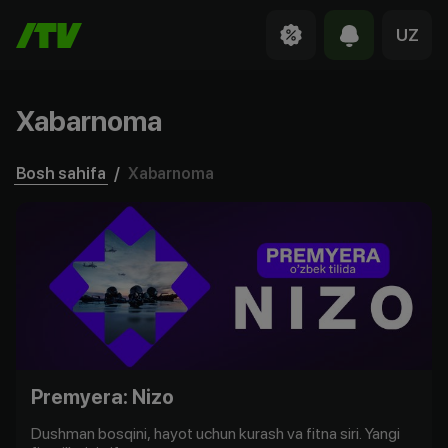
UZ
Xabarnoma
Bosh sahifa
/
Xabarnoma
Premyera: Nizo
Dushman bosqini, hayot uchun kurash va fitna siri. Yangi