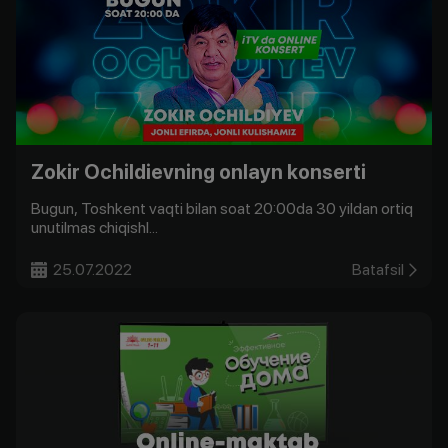
Zokir Ochildievning onlayn konserti
Bugun, Toshkent vaqti bilan soat 20:00da 30 yildan ortiq
unutilmas chiqishl...
25.07.2022
Batafsil