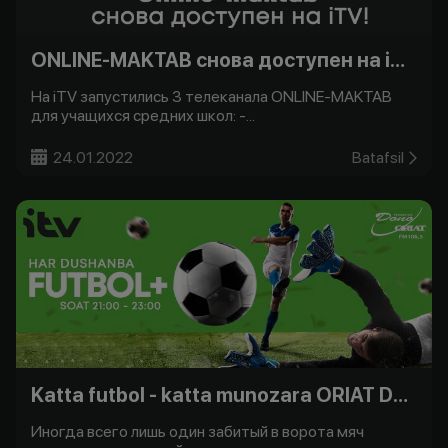
ONLINE-MAKTAB снова доступен на iTV!
На iTV запустились 3 телеканала ONLINE-MAKTAB
для учащихся средних школ: -...
24.01.2022
Batafsil
Katta futbol - katta munozara ORIAT Dono bilan -
Иногда всего лишь один забитый в ворота мяч