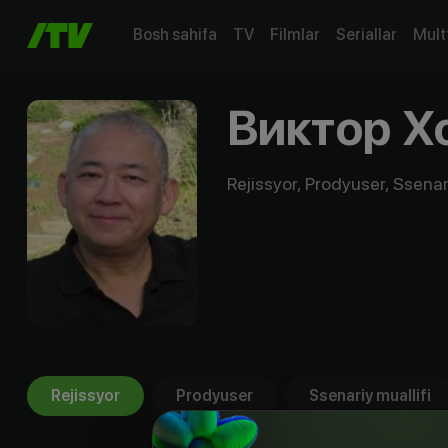
Bosh sahifa
TV
Filmlar
Seriallar
Mult
Виктор Х
Rejissyor, Prodyuser, Ssenari
Rejissyor
Prodyuser
Ssenariy muallifi