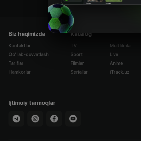
Biz haqimizda
Katalog
Kontaktlar
TV
Multfilmlar
Qo'llab-quvvatlash
Sport
Live
Tariflar
Filmlar
Anime
Hamkorlar
Seriallar
iTrack.uz
Ijtimoiy tarmoqlar