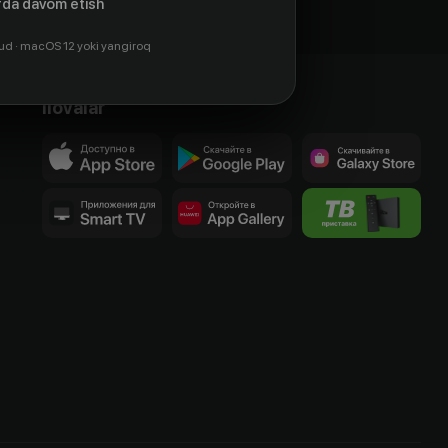
da davom etish
ud · macOS 12 yoki yangiroq
Ilovalar