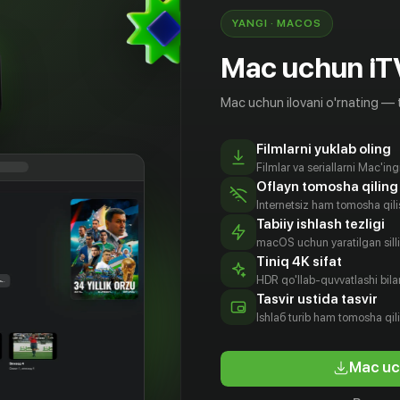
YANGI · MACOS
Mac uchun iT
Mac uchun ilovani o'rnating — 
Filmlarni yuklab oling
Filmlar va seriallarni Mac'in
Oflayn tomosha qiling
Internetsiz ham tomosha qil
Tabiiy ishlash tezligi
macOS uchun yaratilgan silliq
Tiniq 4K sifat
HDR qo'llab-quvvatlashi bilan
Tasvir ustida tasvir
Ishlаб turib ham tomosha qil
Mac uc