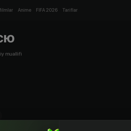
filmlar
Anime
FIFA 2026
Tariflar
сю
y muallifi