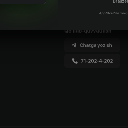
Brauzer
App Store'da mavj
Qo'llab-quvvatlash
Chatga yozish
71-202-4-202