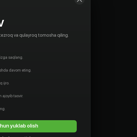
V
tezroq va qulayroq tomosha qiling.
gizga saqlang.
ishda davom eting.
 ijro.
 ajoyib tasvir.
ing.
hun yuklab olish