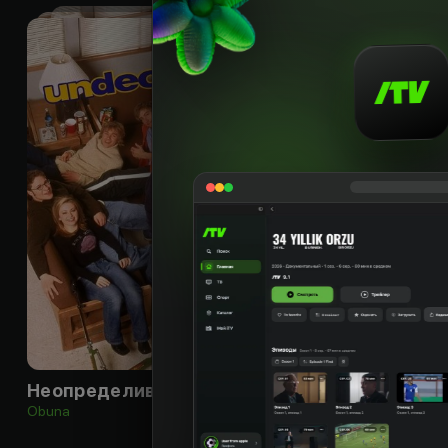
18
+
Неопределившиеся
Obuna