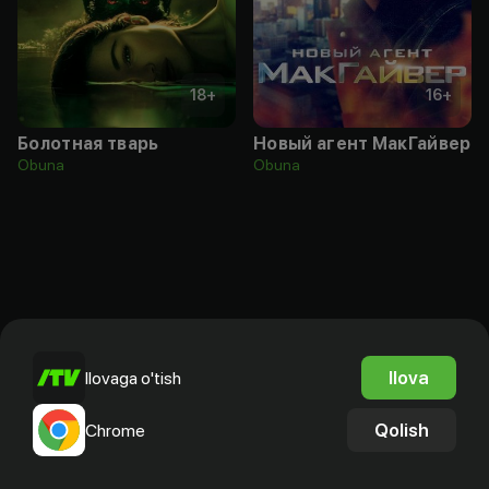
18
+
16
+
Болотная тварь
Новый агент МакГайвер
Obuna
Obuna
Ilova
Ilovaga o'tish
Qolish
Chrome