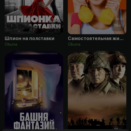
16
+
16
+
Шпион на полставки
Самостоятельная жизнь Хё-щим
Obuna
Obuna
16
+
16
+