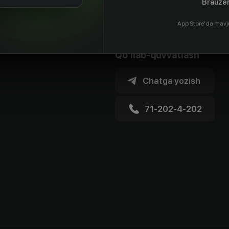
Brauzer
App Store'da mavj
Qo'llab-quvvatlash
Chatga yozish
71-202-4-202