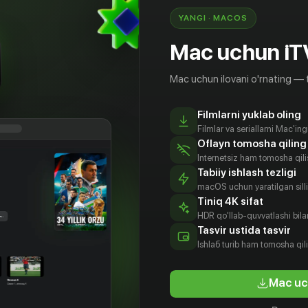
YANGI · MACOS
Mac uchun iT
Mac uchun ilovani o'rnating — 
Filmlarni yuklab oling
Filmlar va seriallarni Mac'in
Oflayn tomosha qiling
Internetsiz ham tomosha qil
Tabiiy ishlash tezligi
macOS uchun yaratilgan silliq
Tiniq 4K sifat
HDR qo'llab-quvvatlashi bilan
Tasvir ustida tasvir
16
+
Ishlаб turib ham tomosha qil
чке
Mac uc