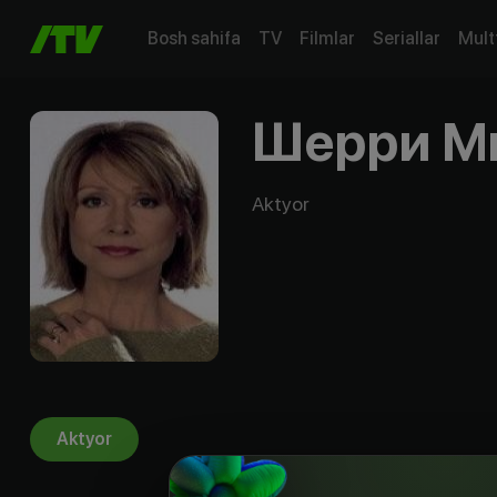
Bosh sahifa
TV
Filmlar
Seriallar
Mult
Шерри М
Aktyor
Aktyor