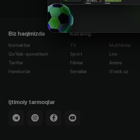
Biz haqimizda
Katalog
Kontaktlar
TV
Multfilmlar
Qo'llab-quvvatlash
Sport
Live
Tariflar
Filmlar
Anime
Hamkorlar
Seriallar
iTrack.uz
Ijtimoiy tarmoqlar