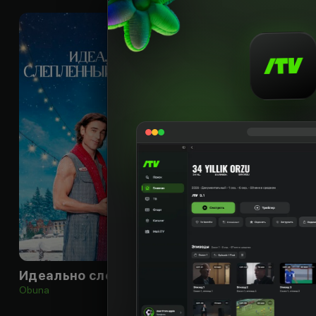
16
+
Идеально слепленный мужчина
Мальчик в дево
Obuna
Obuna