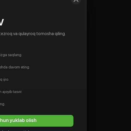
V
tezroq va qulayroq tomosha qiling.
gizga saqlang.
ishda davom eting.
 ijro.
 ajoyib tasvir.
ing.
hun yuklab olish