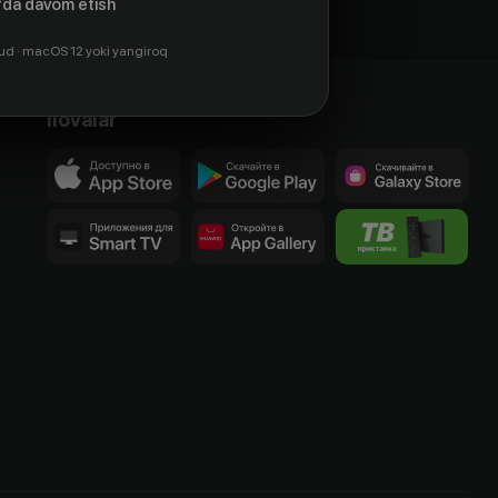
da davom etish
ud · macOS 12 yoki yangiroq
Ilovalar