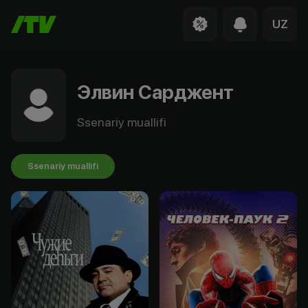
UZ
Элвин Сарджент
Ssenariy muallifi
Ssenariy muallifi