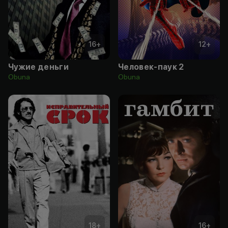
16
+
12
+
Чужие деньги
Человек-паук 2
Obuna
Obuna
18
+
16
+