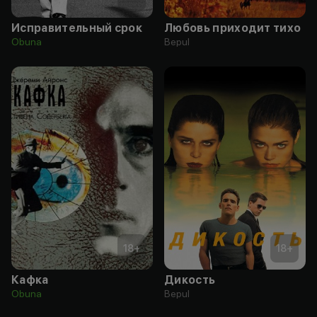
Исправительный срок
Любовь приходит тихо
Obuna
Bepul
18
+
18
+
Кафка
Дикость
Obuna
Bepul