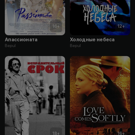
16
+
12
+
Апассионата
Холодные небеса
Bepul
Bepul
18
+
16
+