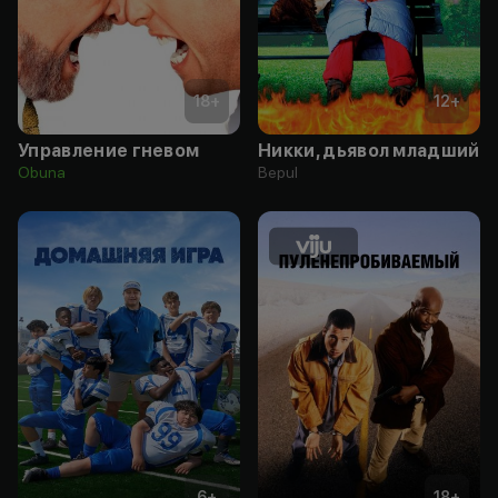
18
+
12
+
Управление гневом
Никки, дьявол младший
Obuna
Bepul
6
+
18
+