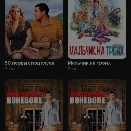
18
+
16
+
50 первых поцелуев
Мальчик на троих
Bepul
Bepul