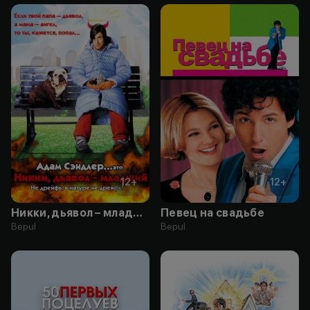
12
+
12
+
Никки, дьявол – младший
Певец на свадьбе
Bepul
Bepul