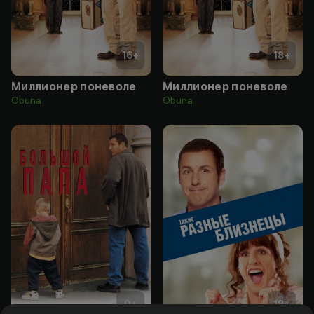
16
+
18
+
Миллионер поневоле
Миллионер поневоле
Obuna
Obuna
0
+
18
+