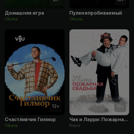
Домашняя игра
Пуленепробиваемый
Obuna
Obuna
12
+
16
+
Счастливчик Гилмор
Чак и Ларри: Пожарная свадьба
Obuna
Bepul