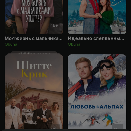
16
+
16
+
Моя жизнь с мальчиками Уолтер
Идеально слепленный мужчина
Obuna
Obuna
18
+
16
+