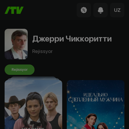
UZ
Джерри Чиккоритти
Rejissyor
Rejissyor