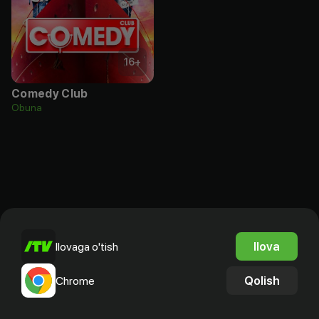
16
+
Comedy Club
Obuna
Ilova
Ilovaga o'tish
Qolish
Chrome