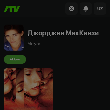
UZ
Джорджия МакКензи
Aktyor
Aktyor