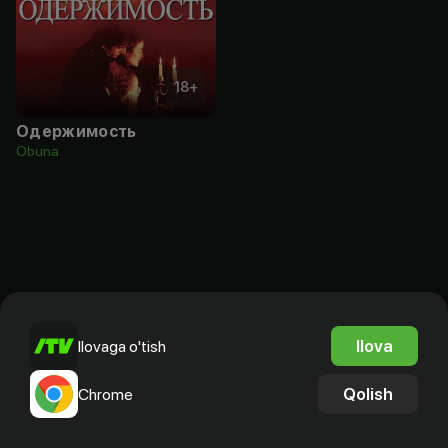
18
+
Одержимость
Obuna
Ilova
Ilovaga o'tish
Qolish
Chrome