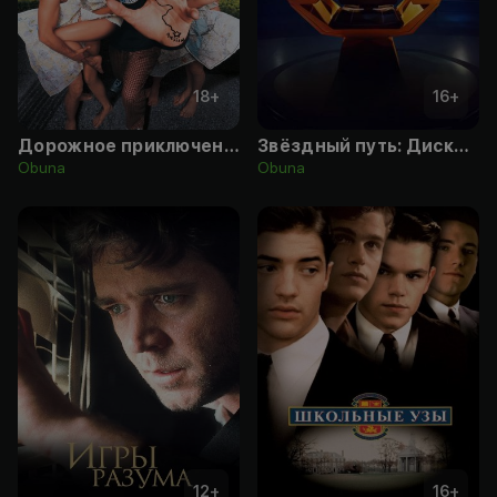
18
+
16
+
Дорожное приключение
Звёздный путь: Дискавери
Obuna
Obuna
12
+
16
+