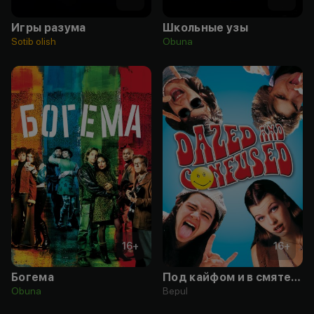
Игры разума
Школьные узы
Sotib olish
Obuna
16
+
16
+
Богема
Под кайфом и в смятении
Obuna
Bepul