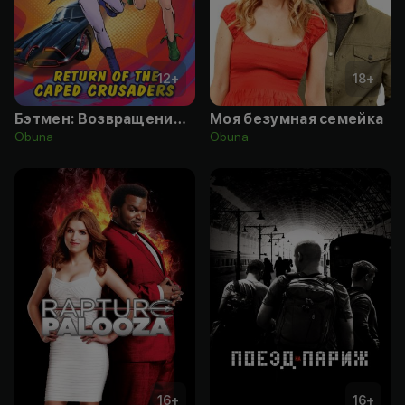
12
+
18
+
Бэтмен: Возвращение рыцарей в масках
Моя безумная семейка
Obuna
Obuna
16
+
16
+