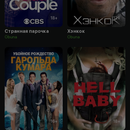
18
+
12
+
Странная парочка
Хэнкок
Obuna
Obuna
16
+
18
+