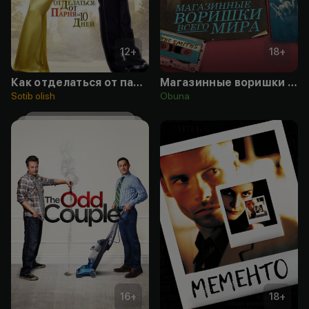
12
+
18
+
Как отделаться от парня за 10 дней
Магазинные воришки всего мира
Sotib olish
Obuna
16
+
18
+