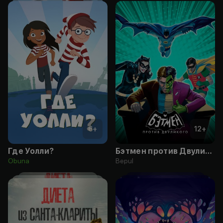
6
+
12
+
Где Уолли?
Бэтмен против Двуликого
Obuna
Bepul