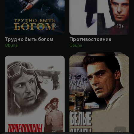
18
+
18
+
Трудно быть богом
Противостояние
Obuna
Obuna
12
+
16
+