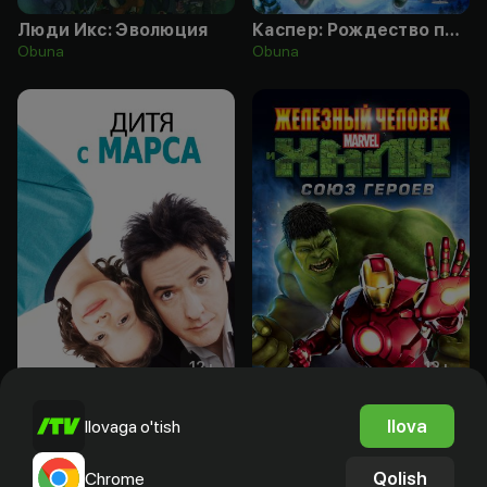
Люди Икс: Эволюция
Каспер: Рождество призраков
Obuna
Obuna
12
+
12
+
Дитя с Марса
Железный человек и Халк: Союз героев
Ilova
Ilovaga o'tish
Obuna
Sotib olish
Qolish
Chrome