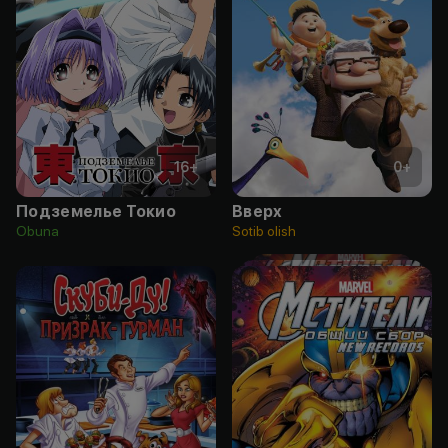
16
+
0
+
Подземелье Токио
Вверх
Obuna
Sotib olish