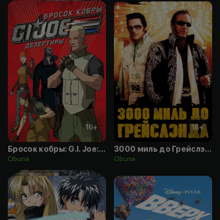
16
+
18
+
Бросок кобры: G.I. Joe: Дезертиры
3000 миль до Грейслэнда
Obuna
Obuna