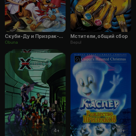
16
+
16
+
Скуби-Ду и Призрак-гурман
Мстители, общий сбор
Obuna
Bepul
4
+
6
+