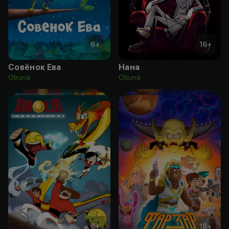
6
+
16
+
Совёнок Ева
Нана
Obuna
Obuna
6
+
18
+