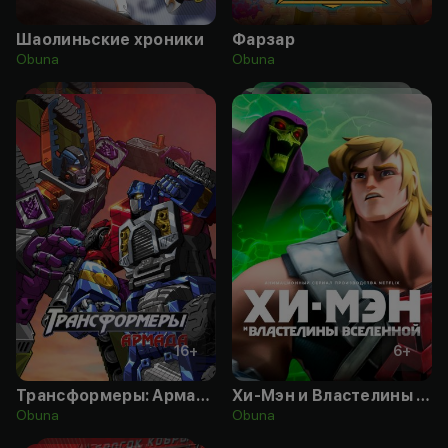
Шаолиньские хроники
Фарзар
Obuna
Obuna
16
+
6
+
Трансформеры: Армада
Хи-Мэн и Властелины Вселенной
Obuna
Obuna