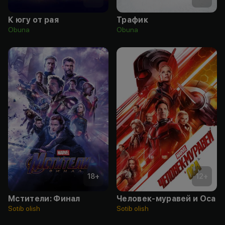
К югу от рая
Трафик
Obuna
Obuna
18
+
12
+
Мстители: Финал
Человек-муравей и Оса
Sotib olish
Sotib olish