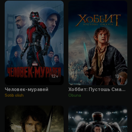
12
+
12
+
Человек-муравей
Хоббит: Пустошь Смауга
Sotib olish
Obuna