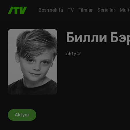
Bosh sahifa
TV
Filmlar
Seriallar
Mult
Билли Бэ
Aktyor
Aktyor