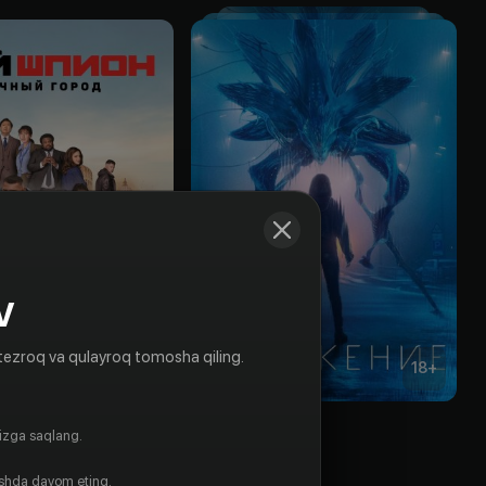
V
tezroq va qulayroq tomosha qiling.
16
+
18
+
Мой шпион: Вечный город
Вторжение
gizga saqlang.
Obuna
ishda davom eting.