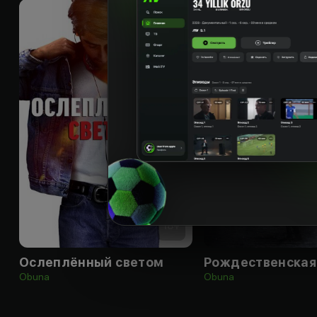
18
+
Ослеплённый светом
Рождественская
Obuna
Obuna