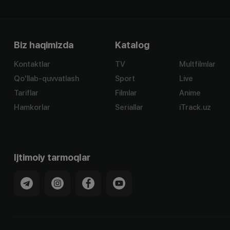
Biz haqimizda
Katalog
Kontaktlar
TV
Multfilmlar
Qo'llab-quvvatlash
Sport
Live
Tariflar
Filmlar
Anime
Hamkorlar
Seriallar
iTrack.uz
Ijtimoiy tarmoqlar