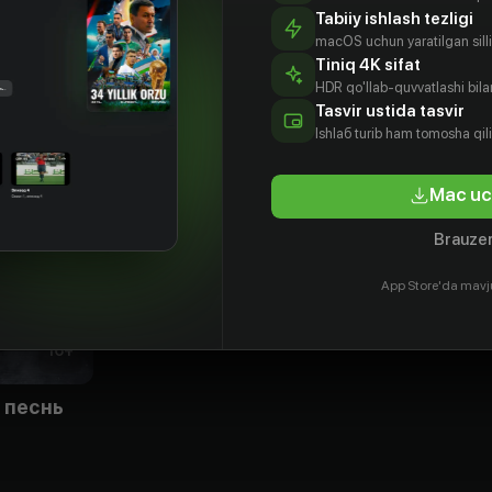
Tabiiy ishlash tezligi
macOS uchun yaratilgan silliq
Tiniq 4K sifat
HDR qo'llab-quvvatlashi bilan
Tasvir ustida tasvir
Ishlаб turib ham tomosha qil
Mac uc
Brauzer
App Store'da mavj
16
+
 песнь