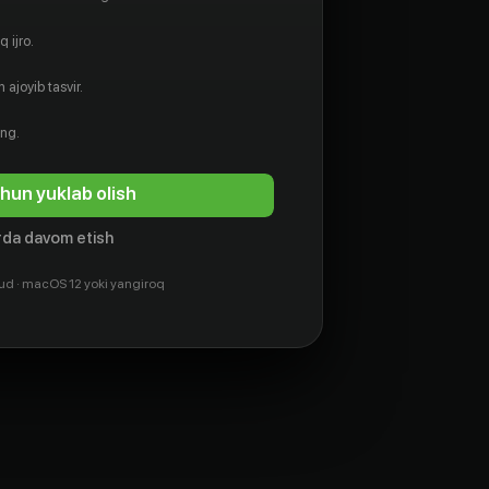
 ijro.
 ajoyib tasvir.
ing.
hun yuklab olish
da davom etish
ud · macOS 12 yoki yangiroq