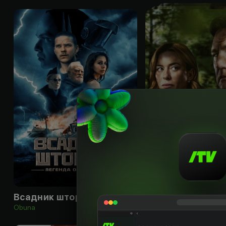
18
+
Всадник шторма: Легенда о Молоте
Пропавшая
Obuna
Obuna