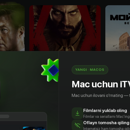
YANGI · MACOS
Mac uchun iT
Mac uchun ilovani o'rnating — 
18
+
18
+
Filmlarni yuklab oling
Крэйвен-охотник
Filmlar va seriallarni Mac'in
Obuna
Obuna
Oflayn tomosha qiling
Internetsiz ham tomosha qil