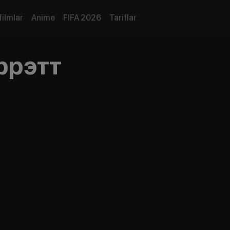
filmlar
Anime
FIFA 2026
Tariflar
ррэтт