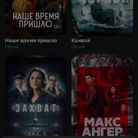
18
+
18
+
Наше время пришло
Конвой
Obuna
Obuna
18
+
16
+