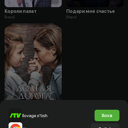
Короли палат
Подари мне счастье
Bepul
Bepul
18
+
Долгая дорога к счастью
Ilova
Ilovaga o'tish
Bepul