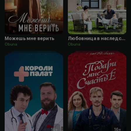
18
+
16
+
Можешь мне верить
Любовница в наследство
Obuna
Obuna
16
+
16
+