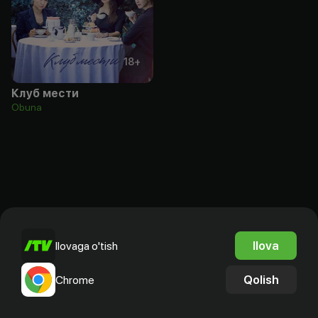
18
+
Клуб мести
Obuna
Ilova
Ilovaga o'tish
Qolish
Chrome