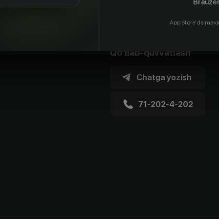
Brauzer
App Store'da mavj
Qo'llab-quvvatlash
Chatga yozish
71-202-4-202