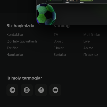
Biz haqimizda
Katalog
Kontaktlar
TV
Multfilmlar
Qo'llab-quvvatlash
Sport
Live
Tariflar
Filmlar
Anime
Hamkorlar
Seriallar
iTrack.uz
Ijtimoiy tarmoqlar