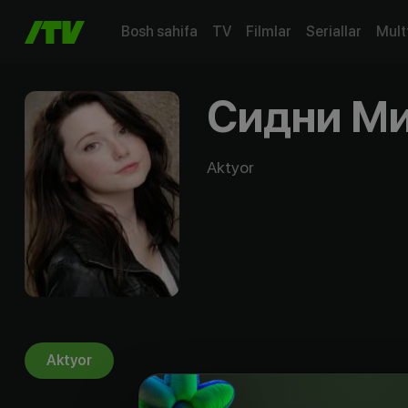
Bosh sahifa
TV
Filmlar
Seriallar
Mult
Сидни М
Aktyor
Aktyor