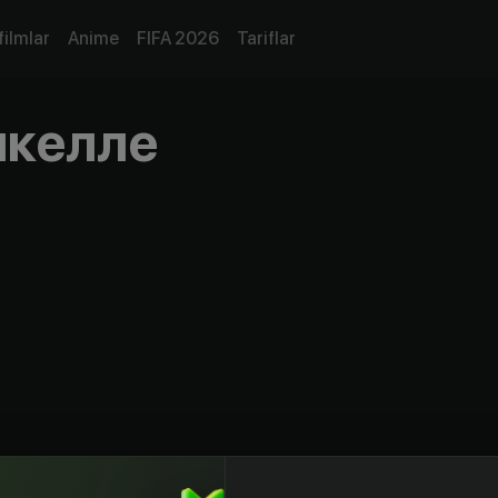
filmlar
Anime
FIFA 2026
Tariflar
икелле