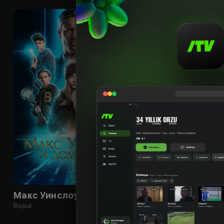
16
+
Макс Уинслоу и дом тайн
Bepul