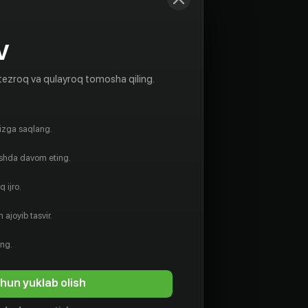
V
tezroq va qulayroq tomosha qiling.
gizga saqlang.
ishda davom eting.
 ijro.
 ajoyib tasvir.
ing.
hun yuklab olish