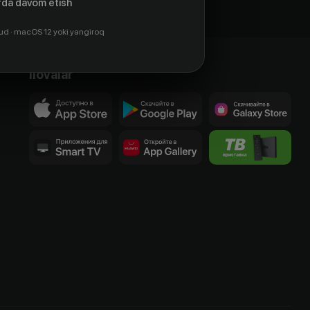
da davom etish
ud · macOS 12 yoki yangiroq
Ilovalar