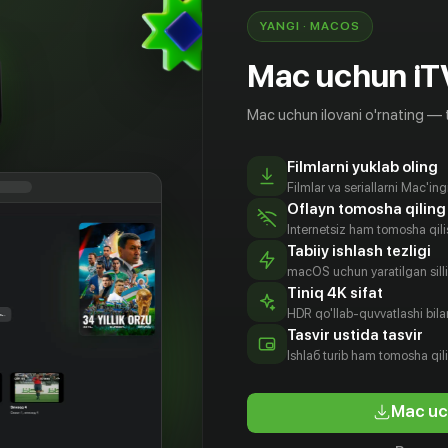
YANGI · MACOS
Mac uchun iT
Mac uchun ilovani o'rnating — 
Filmlarni yuklab oling
Filmlar va seriallarni Mac'in
Oflayn tomosha qiling
Internetsiz ham tomosha qil
Tabiiy ishlash tezligi
macOS uchun yaratilgan silliq
Tiniq 4K sifat
HDR qo'llab-quvvatlashi bilan
Tasvir ustida tasvir
Ishlаб turib ham tomosha qil
Mac uc