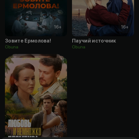
16
+
16
+
Зовите Ермолова!
Паучий источник
Obuna
Obuna
16
+