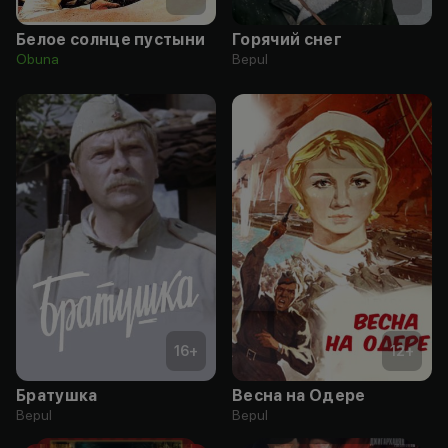
Белое солнце пустыни
Горячий снег
Obuna
Bepul
16
+
12
+
Братушка
Весна на Одере
Bepul
Bepul