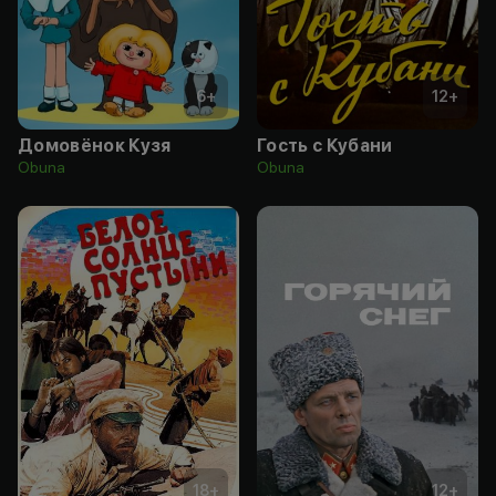
6
+
12
+
Домовёнок Кузя
Гость с Кубани
Obuna
Obuna
18
+
12
+