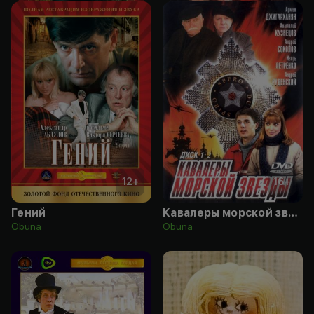
12
+
16
+
Гений
Кавалеры морской звезды
Obuna
Obuna