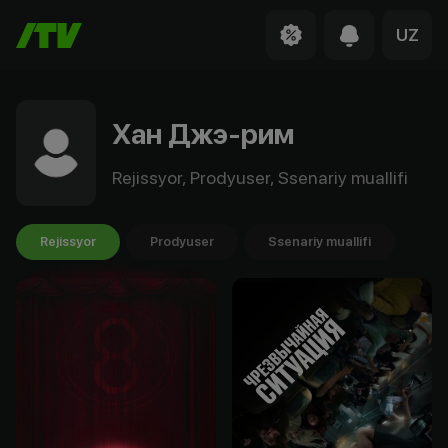
UZ
Хан Джэ-рим
Rejissyor, Prodyuser, Ssenariy muallifi
Rejissyor
Prodyuser
Ssenariy muallifi