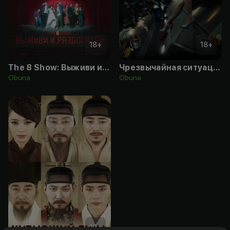
18
+
18
+
The 8 Show: Выживи и разбогатей
Чрезвычайная ситуация
Obuna
Obuna
18
+