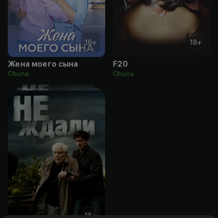
16
+
18
+
Жена моего сына
F20
Obuna
Obuna
16
+