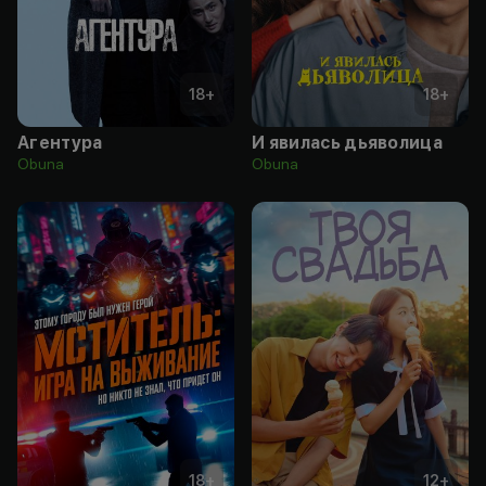
18
+
18
+
Агентура
И явилась дьяволица
Obuna
Obuna
18
+
12
+