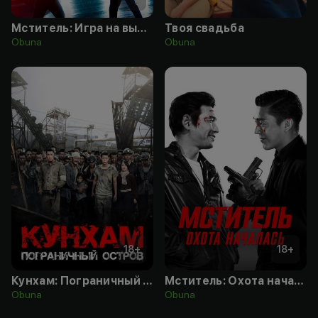
Мститель: Игра на выживание
Твоя свадьба
Obuna
Obuna
18
+
18
+
Кунхам: Пограничный остров
Мститель: Охота началась
Obuna
Obuna