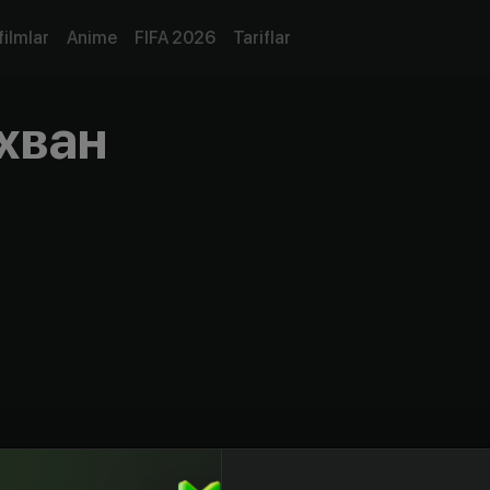
filmlar
Anime
FIFA 2026
Tariflar
хван