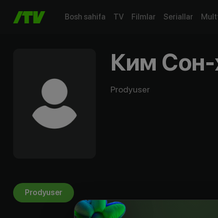
Bosh sahifa
TV
Filmlar
Seriallar
Mult
Ким Сон-
Prodyuser
Prodyuser