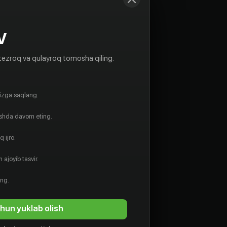
V
tezroq va qulayroq tomosha qiling.
gizga saqlang.
ishda davom eting.
 ijro.
 ajoyib tasvir.
ing.
hun yuklab olish