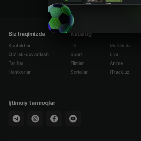
Biz haqimizda
Katalog
Kontaktlar
TV
Multfilmlar
Qo'llab-quvvatlash
Sport
Live
Tariflar
Filmlar
Anime
Hamkorlar
Seriallar
iTrack.uz
Ijtimoiy tarmoqlar