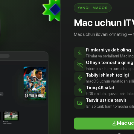
YANGI · MACOS
Mac uchun iT
Mac uchun ilovani o'rnating — 
Filmlarni yuklab oling
Filmlar va seriallarni Mac'in
Oflayn tomosha qiling
Internetsiz ham tomosha qil
Tabiiy ishlash tezligi
macOS uchun yaratilgan silliq
Tiniq 4K sifat
HDR qo'llab-quvvatlashi bilan
Tasvir ustida tasvir
18
+
18
+
Ishlаб turib ham tomosha qil
работа
Песнь цветка
Mac uc
Bepul