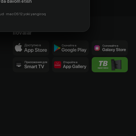
da davom etish
ud · macOS 12 yoki yangiroq
Ilovalar