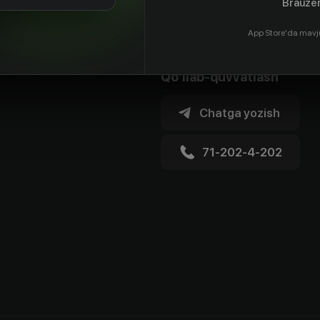
Brauzer
App Store'da mavj
Qo'llab-quvvatlash
Chatga yozish
71-202-4-202