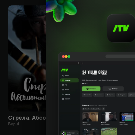
0
+
Стрела. Абсолютное оружие
Экстремальная 
Bepul
Bepul