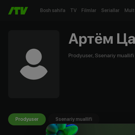
Bosh sahifa
TV
Filmlar
Seriallar
Mult
Артём Ц
Prodyuser, Ssenariy muallifi
Prodyuser
Ssenariy muallifi