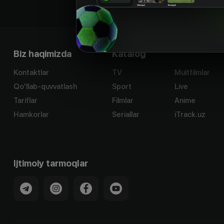
Biz haqimizda
Katalog
Kontaktlar
TV
Multfilmlar
Qo'llab-quvvatlash
Sport
Live
Tariflar
Filmlar
Anime
Hamkorlar
Seriallar
iTrack.uz
Ijtimoiy tarmoqlar