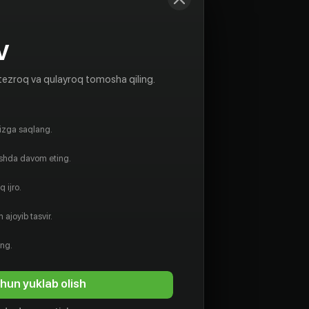
V
tezroq va qulayroq tomosha qiling.
gizga saqlang.
ishda davom eting.
 ijro.
 ajoyib tasvir.
ing.
hun yuklab olish