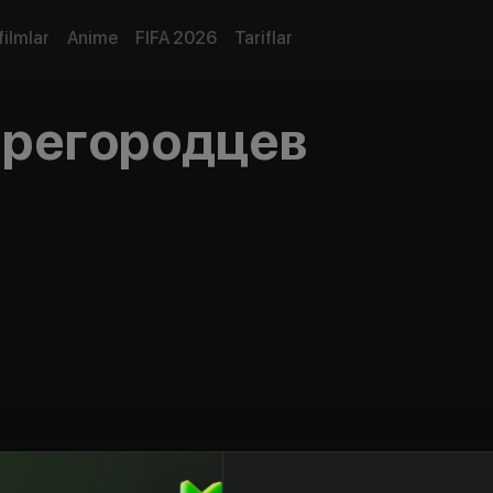
filmlar
Anime
FIFA 2026
Tariflar
арегородцев