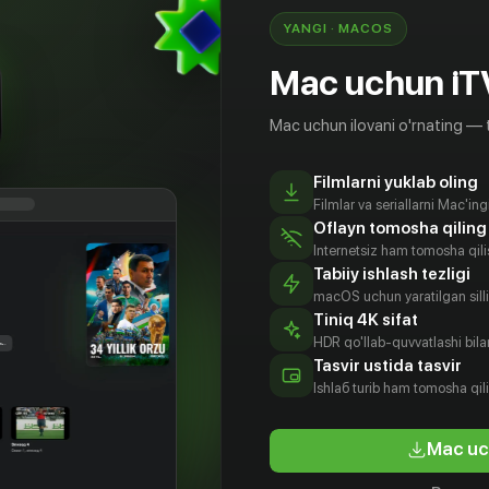
YANGI · MACOS
Mac uchun iT
Mac uchun ilovani o'rnating — 
Filmlarni yuklab oling
Filmlar va seriallarni Mac'in
Oflayn tomosha qiling
Internetsiz ham tomosha qil
Tabiiy ishlash tezligi
macOS uchun yaratilgan silliq
Tiniq 4K sifat
HDR qo'llab-quvvatlashi bilan
Tasvir ustida tasvir
18
+
16
+
Ishlаб turib ham tomosha qil
алашихи
Последний рейв
Mac uc
Bepul