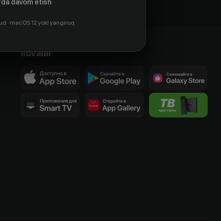
da davom etish
ud · macOS 12 yoki yangiroq
Ilovalar