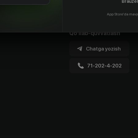
Brauzer
App Store'da mavj
Qo'llab-quvvatlash
Chatga yozish
71-202-4-202