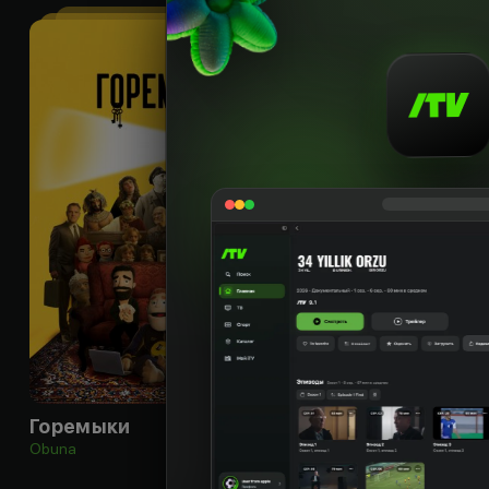
16
+
Горемыки
Миллионер из Б
Obuna
Obuna