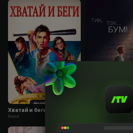
16
+
Хватай и беги
Тик-так... БУМ!
Bepul
Obuna