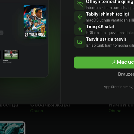
Oflayn tomosha qiling
Internetsiz ham tomosha qil
Tabiiy ishlash tezligi
macOS uchun yaratilgan silliq
Tiniq 4K sifat
HDR qo'llab-quvvatlashi bilan
Tasvir ustida tasvir
Ishlаб turib ham tomosha qil
Mac uc
Brauzer
App Store'da mavj
18
+
16
+
всегда
Собачья жара
Начни с
Obuna
Obuna