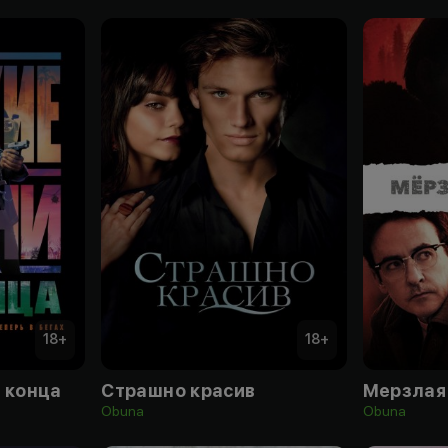
18
+
18
+
 конца
Страшно красив
Мерзлая
Obuna
Obuna