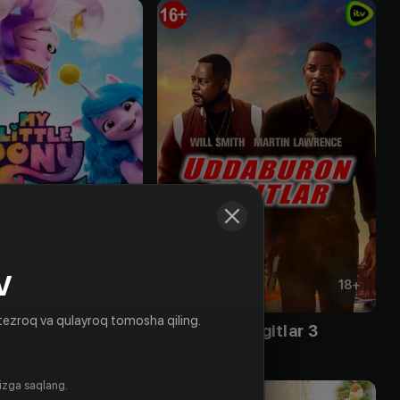
V
6
+
18
+
tezroq va qulayroq tomosha qiling.
My Little Pony: Новое поколение
Uddaburon yigitlar 3
Obuna
gizga saqlang.