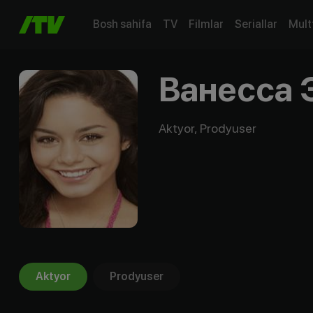
Bosh sahifa
TV
Filmlar
Seriallar
Mult
Ванесса 
Aktyor, Prodyuser
Aktyor
Prodyuser