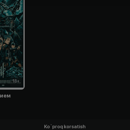
18
+
рием
Ko`proq korsatish