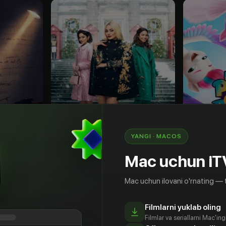
YANGI · MACOS
Mac uchun iT
18
+
6
+
Mac uchun ilovani o'rnating — 
На месте принцессы 3: Роман со звездой
Obuna
Obuna
Filmlarni yuklab oling
Filmlar va seriallarni Mac'in