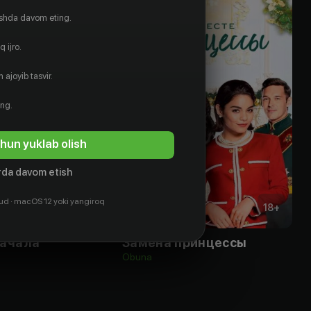
ishda davom eting.
 ijro.
 ajoyib tasvir.
ing.
hun yuklab olish
da davom etish
ud · macOS 12 yoki yangiroq
18
+
18
+
начала
Замена принцессы
Obuna