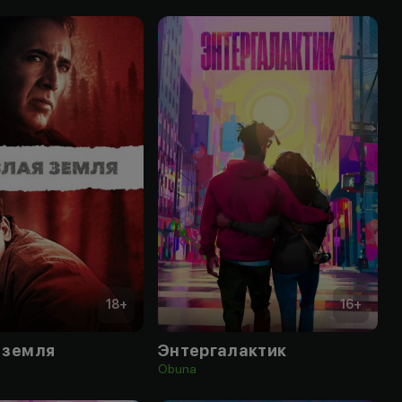
18
+
16
+
 земля
Энтергалактик
Obuna