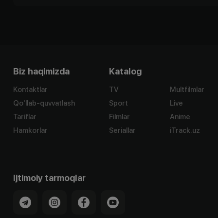
Biz haqimizda
Katalog
Kontaktlar
TV
Multfilmlar
Qo'llab-quvvatlash
Sport
Live
Tariflar
Filmlar
Anime
Hamkorlar
Seriallar
iTrack.uz
Ijtimoiy tarmoqlar