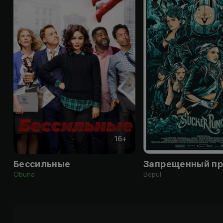
16
+
Бессильные
Запрещенный п
Obuna
Bepul