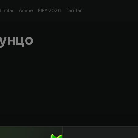
filmlar
Anime
FIFA 2026
Tariflar
унцо