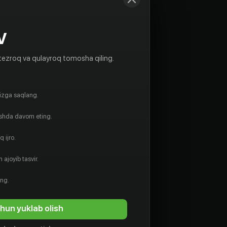
V
tezroq va qulayroq tomosha qiling.
gizga saqlang.
ishda davom eting.
 ijro.
 ajoyib tasvir.
ing.
hun yuklab olish