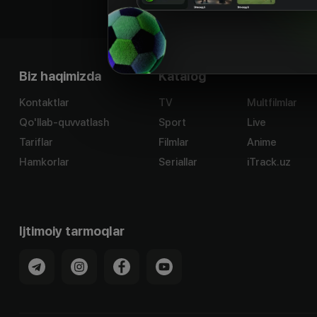
Biz haqimizda
Katalog
Kontaktlar
TV
Multfilmlar
Qo'llab-quvvatlash
Sport
Live
Tariflar
Filmlar
Anime
Hamkorlar
Seriallar
iTrack.uz
Ijtimoiy tarmoqlar