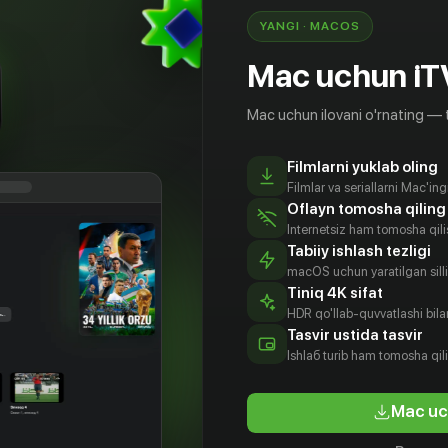
YANGI · MACOS
Mac uchun iT
Mac uchun ilovani o'rnating — 
Filmlarni yuklab oling
Filmlar va seriallarni Mac'in
Oflayn tomosha qiling
Internetsiz ham tomosha qil
Tabiiy ishlash tezligi
macOS uchun yaratilgan silliq
Tiniq 4K sifat
HDR qo'llab-quvvatlashi bilan
Tasvir ustida tasvir
Ishlаб turib ham tomosha qil
Mac uc