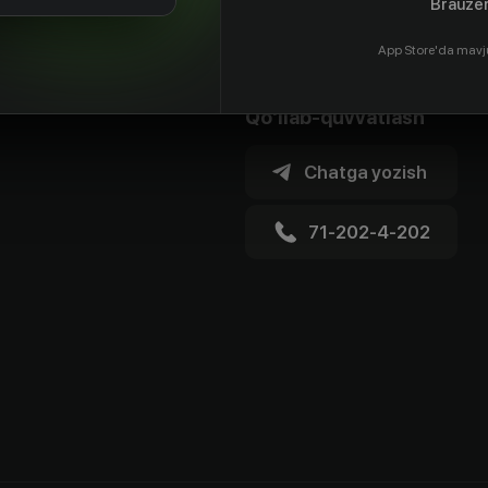
Brauzer
App Store'da mavj
Qo'llab-quvvatlash
Chatga yozish
71-202-4-202