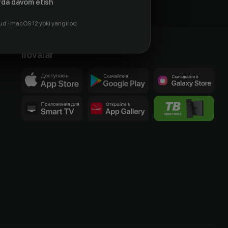
da davom etish
ud · macOS 12 yoki yangiroq
Ilovalar