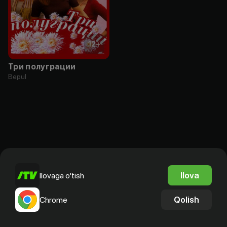
12
+
Три полуграции
Bepul
Ilova
Ilovaga o'tish
Qolish
Chrome