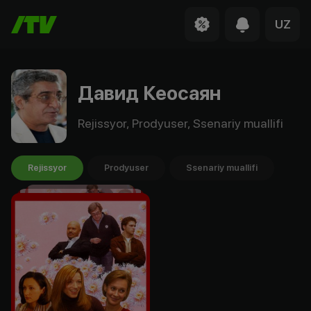
UZ
Давид Кеосаян
Rejissyor, Prodyuser, Ssenariy muallifi
Rejissyor
Prodyuser
Ssenariy muallifi