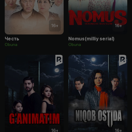
16
+
16
+
Честь
Nomus(milliy serial)
Obuna
Obuna
16
+
16
+