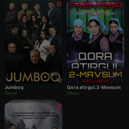
16
+
16
+
Jumboq
Qora atirgul. 2-Mavsum
Obuna
Obuna