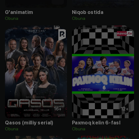
G'animatim
Niqob ostida
Obuna
Obuna
16
+
12
+
Qasos (milliy serial)
Paxmoq kelin 6-fasl
Obuna
Obuna