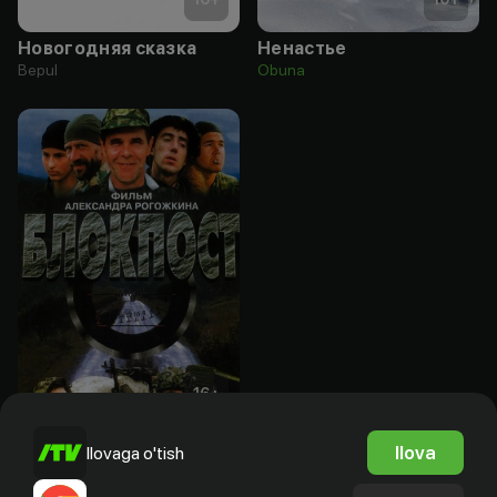
Новогодняя сказка
Ненастье
Bepul
Obuna
16
+
Блокпост
Ilova
Ilovaga o'tish
Bepul