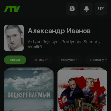
UZ
Александр Иванов
Aktyor, Rejissyor, Prodyuser, Ssenariy
muallifi
Aktyor
Rejissyor
Prodyuser
Ssenariy mual