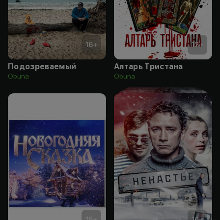
16
+
12
+
Подозреваемый
Алтарь Тристана
Obuna
Obuna
16
+
16
+