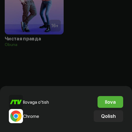
16
+
Чистая правда
Obuna
Ilova
Ilovaga o'tish
Qolish
Chrome