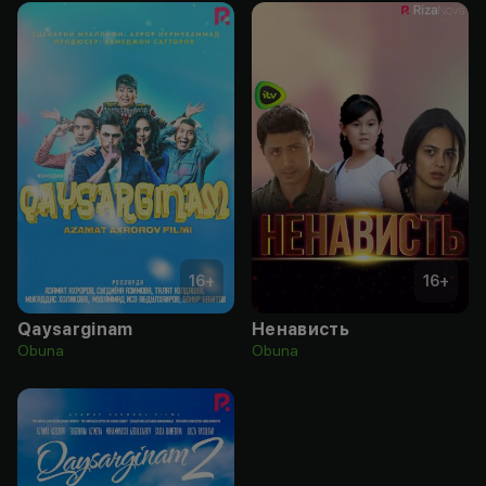
16
+
16
+
Qaysarginam
Ненависть
Obuna
Obuna