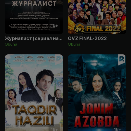
16
+
16
+
Журналист (сериал на русском языке)
QVZ FINAL-2022
Obuna
Obuna
16
+
16
+