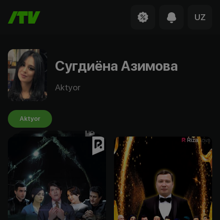
UZ
Сугдиёна Азимова
Aktyor
Aktyor