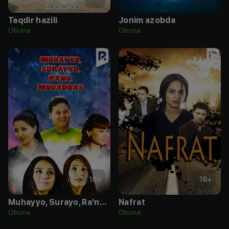
Taqdir hazili
Jonim azobda
Obuna
Obuna
16
+
16
+
Muhayyo, Surayo, Ra'no, Muqaddas
Nafrat
Obuna
Obuna