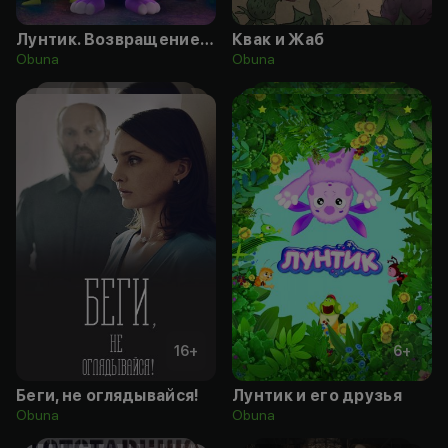
Лунтик. Возвращение домой
Квак и Жаб
Obuna
Obuna
16
+
6
+
Беги, не оглядывайся!
Лунтик и его друзья
Obuna
Obuna