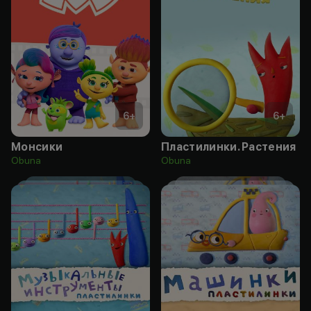
6
+
6
+
Монсики
Пластилинки. Растения
Obuna
Obuna