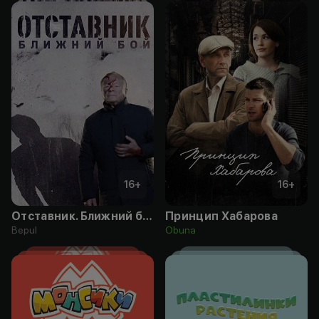
16
+
16
+
Отставник. Ближний бой
Принцип Хабарова
Bepul
Obuna