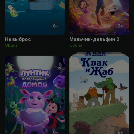
6
+
6
+
На выброс
Мальчик-дельфин 2
Obuna
Obuna
0
+
6
+