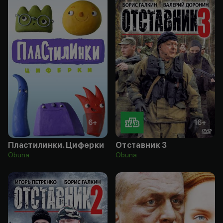
6
+
16
+
Пластилинки. Циферки
Отставник 3
Obuna
Obuna