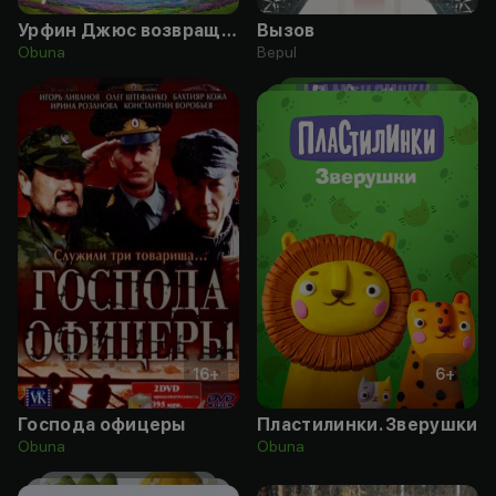
Урфин Джюс возвращается
Вызов
Obuna
Bepul
16
+
6
+
Господа офицеры
Пластилинки. Зверушки
Obuna
Obuna