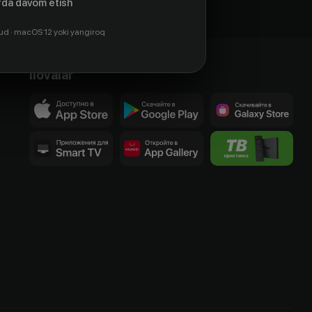
da davom etish
ud · macOS 12 yoki yangiroq
Ilovalar