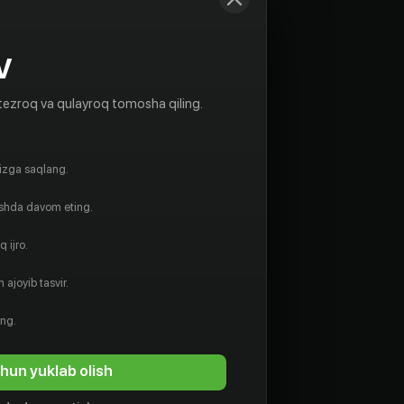
V
tezroq va qulayroq tomosha qiling.
gizga saqlang.
ishda davom eting.
 ijro.
 ajoyib tasvir.
16
+
ing.
Ming bir kecha (milliy serial)
hun yuklab olish