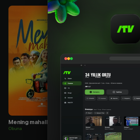
16
+
Mening mahallam
Temur
Obuna
Obuna