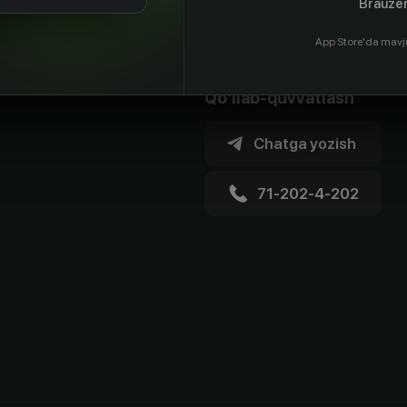
Brauzer
App Store'da mavj
Qo'llab-quvvatlash
Chatga yozish
71-202-4-202