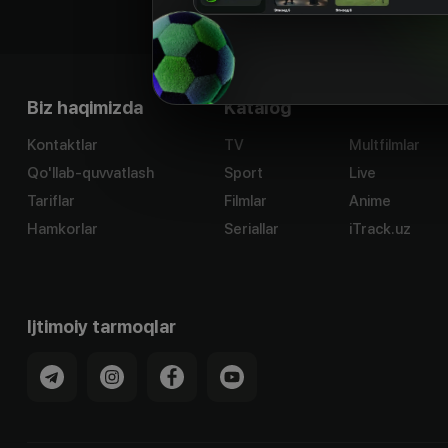
Biz haqimizda
Katalog
Kontaktlar
TV
Multfilmlar
Qo'llab-quvvatlash
Sport
Live
Tariflar
Filmlar
Anime
Hamkorlar
Seriallar
iTrack.uz
Ijtimoiy tarmoqlar