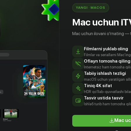
YANGI · MACOS
Mac uchun iT
Mac uchun ilovani o'rnating — 
Filmlarni yuklab oling
Filmlar va seriallarni Mac'in
Oflayn tomosha qiling
Internetsiz ham tomosha qil
Tabiiy ishlash tezligi
macOS uchun yaratilgan silliq
Tiniq 4K sifat
HDR qo'llab-quvvatlashi bilan
Tasvir ustida tasvir
16
+
16
+
Ishlаб turib ham tomosha qil
Темур
Mac uc
Obuna
Obuna