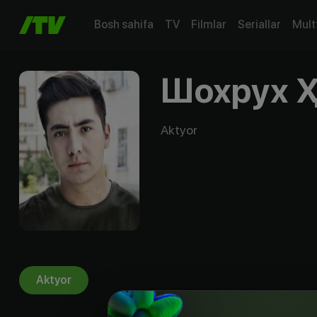
Bosh sahifa
TV
Filmlar
Seriallar
Mult
Шохрух 
Aktyor
Aktyor