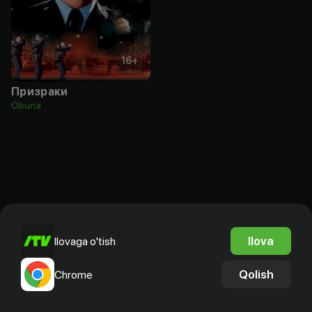
16
+
Призраки
Obuna
Ilova
Ilovaga o'tish
Qolish
Chrome