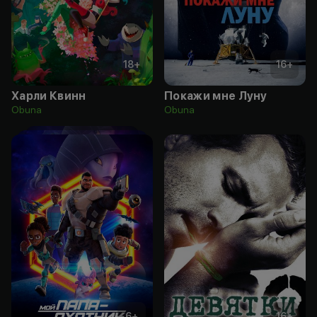
18
+
16
+
Харли Квинн
Покажи мне Луну
Obuna
Obuna
6
+
16
+