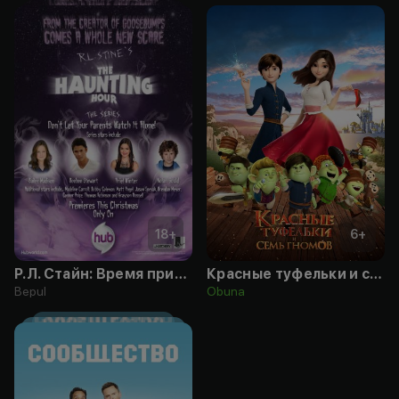
18
+
6
+
Р.Л. Стайн: Время призраков
Красные туфельки и семь гномов
Bepul
Obuna