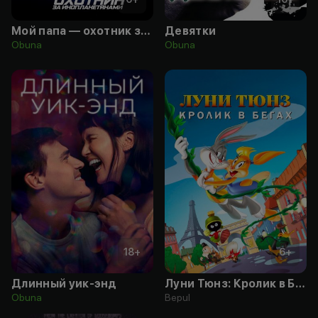
Мой папа — охотник за инопланетянами
Девятки
Obuna
Obuna
18
+
6
+
Длинный уик-энд
Луни Тюнз: Кролик в Бегах
Obuna
Bepul