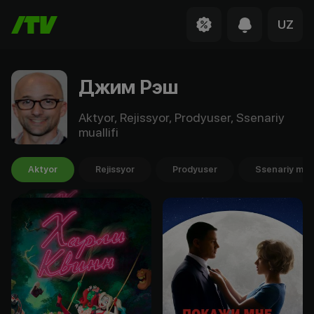
UZ
Джим Рэш
Aktyor, Rejissyor, Prodyuser, Ssenariy
muallifi
Aktyor
Rejissyor
Prodyuser
Ssenariy mual