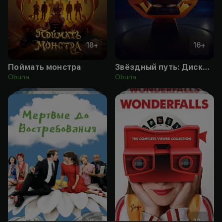
18
+
16
+
Поймать монстра
Звёздный путь: Дискавери
Obuna
Obuna
16
+
12
+