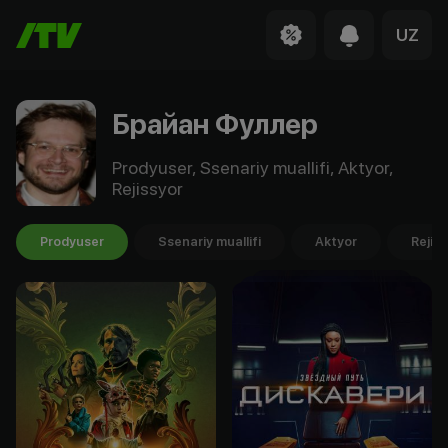
UZ
Брайан Фуллер
Prodyuser, Ssenariy muallifi, Aktyor,
Rejissyor
Prodyuser
Ssenariy muallifi
Aktyor
Rejis