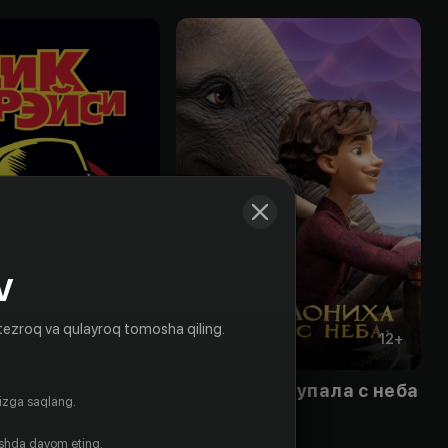
V
tezroq va qulayroq tomosha qiling.
12
+
12
+
йси
Как слониха упала с неба
gizga saqlang.
Obuna
ishda davom eting.