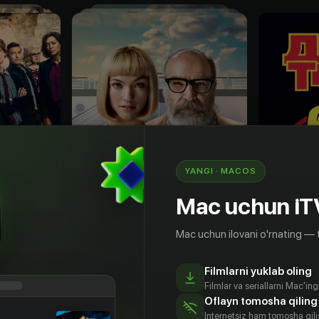
YANGI · MACOS
Mac uchun iT
Mac uchun ilovani o'rnating — 
18
+
18
+
Filmlarni yuklab oling
еступник
Смерть и другие подробности
Дик Трэ
Filmlar va seriallarni Mac'in
Obuna
Sotib olish
Oflayn tomosha qiling
Internetsiz ham tomosha qil