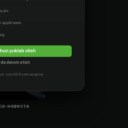
 ijro.
 ajoyib tasvir.
ing.
hun yuklab olish
da davom etish
ud · macOS 12 yoki yangiroq
6
+
са-невеста