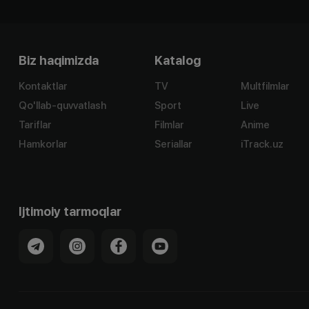
Biz haqimizda
Katalog
Kontaktlar
TV
Multfilmlar
Qo'llab-quvvatlash
Sport
Live
Tariflar
Filmlar
Anime
Hamkorlar
Seriallar
iTrack.uz
Ijtimoiy tarmoqlar