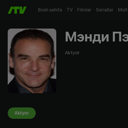
Bosh sahifa
TV
Filmlar
Seriallar
Mult
Мэнди Пэ
Aktyor
Aktyor