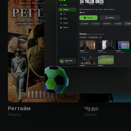
16
+
Регтайм
Чудо
Obuna
Obuna