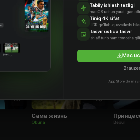
Tabiiy ishlash tezligi
macOS uchun yaratilgan silliq
Tiniq 4K sifat
HDR qo'llab-quvvatlashi bilan
Tasvir ustida tasvir
Ishlаб turib ham tomosha qil
Mac uc
Brauzer
App Store'da mavj
16
+
16
+
Сама жизнь
Принцес
Obuna
Bepul