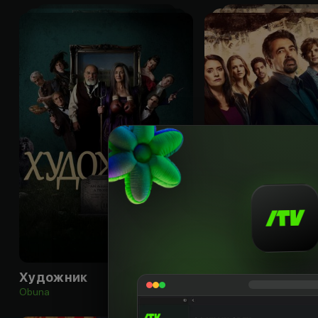
18
+
Художник
Мыслить как пр
Obuna
Obuna