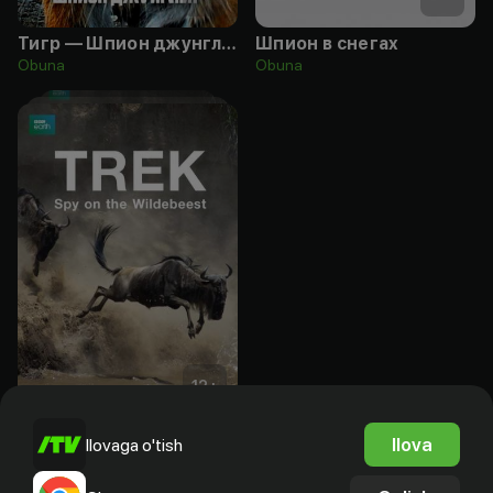
Тигр — Шпион джунглей
Шпион в снегах
Obuna
Obuna
12
+
Дикая природа: шпион среди антилоп гну
Ilova
Ilovaga o'tish
Bepul