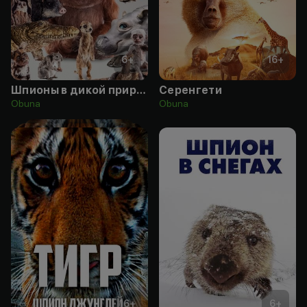
6
+
16
+
Шпионы в дикой природе
Серенгети
Obuna
Obuna
16
+
6
+