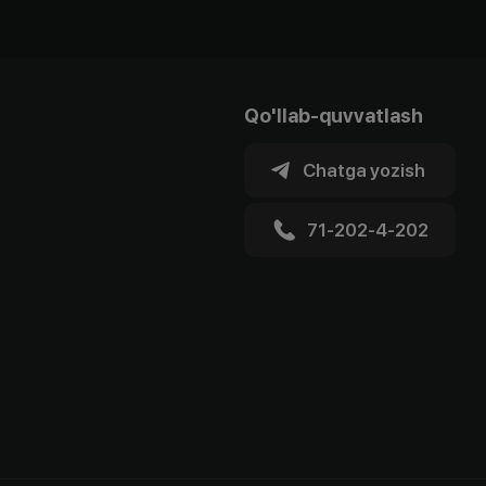
Qo'llab-quvvatlash
Chatga yozish
71-202-4-202