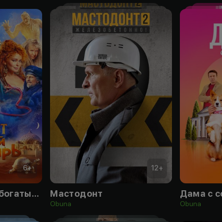
6
+
12
+
Финист. Первый богатырь
Мастодонт
Дама с 
Obuna
Obuna