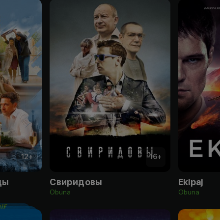
12
+
16
+
ды
Свиридовы
Ekipaj
Obuna
Obuna