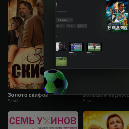
16
+
Золото скифов
Большие надеж
Bepul
Bepul