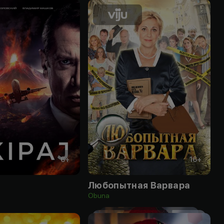
6
+
16
+
Любопытная Варвара
Obuna