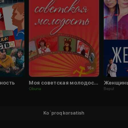
16
+
16
+
ность
Моя советская молодость
Женщины
Obuna
Bepul
Ko`proq korsatish