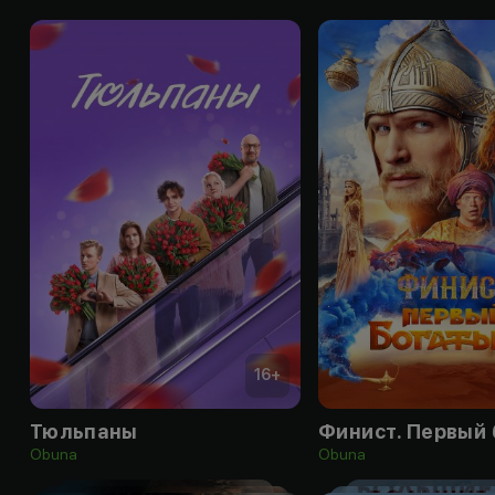
16
+
Тюльпаны
Obuna
Obuna