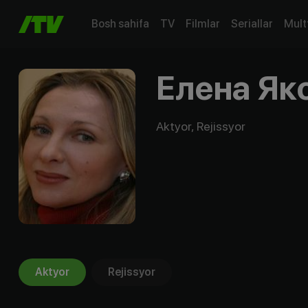
Bosh sahifa
TV
Filmlar
Seriallar
Mult
Елена Як
Aktyor, Rejissyor
Aktyor
Rejissyor