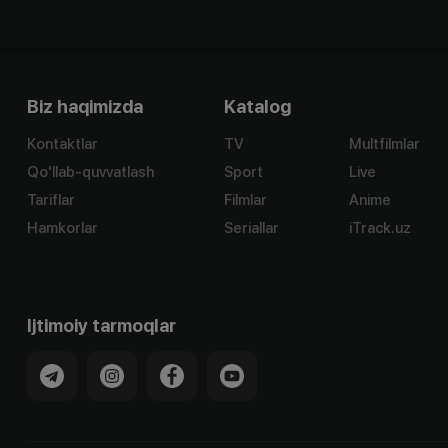
Biz haqimizda
Katalog
Kontaktlar
TV
Multfilmlar
Qo'llab-quvvatlash
Sport
Live
Tariflar
Filmlar
Anime
Hamkorlar
Seriallar
iTrack.uz
Ijtimoiy tarmoqlar