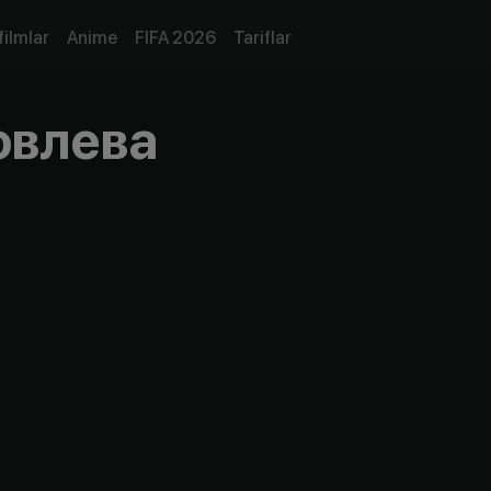
filmlar
Anime
FIFA 2026
Tariflar
овлева