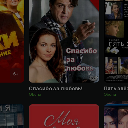
6
+
16
+
Спасибо за любовь!
Пять звё
Obuna
Obuna