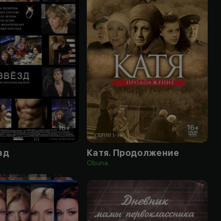
16
+
16
+
зд
Катя. Продолжение
Obuna