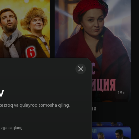
V
6
+
18
+
tezroq va qulayroq tomosha qiling.
6
Мисс Полиция
Bepul
gizga saqlang.