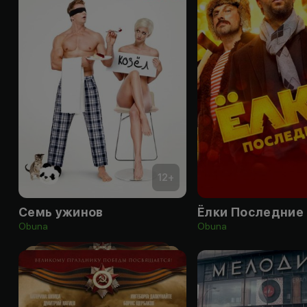
12
+
Семь ужинов
Ёлки Последние
Obuna
Obuna