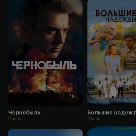
16
+
Чернобыль
Большие надеж
Obuna
Obuna