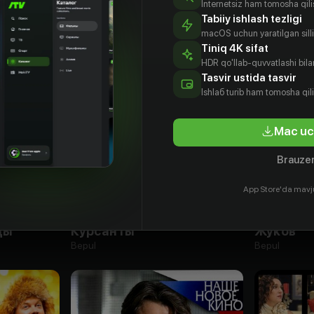
Internetsiz ham tomosha qil
Tabiiy ishlash tezligi
macOS uchun yaratilgan silliq
Tiniq 4K sifat
HDR qo'llab-quvvatlashi bilan
Tasvir ustida tasvir
Ishlаб turib ham tomosha qil
Mac uc
Brauzer
App Store'da mavj
12
+
16
+
ды
Курсанты
Жуков
Bepul
Bepul