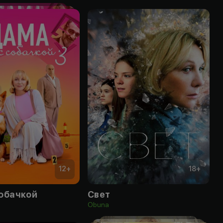
12
+
18
+
собачкой
Свет
Obuna