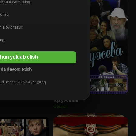
ishda davom eting.
 ijro.
 ajoyib tasvir.
ing.
hun yuklab olish
da davom etish
ud · macOS 12 yoki yangiroq
18
+
18
+
Кружева
Obuna