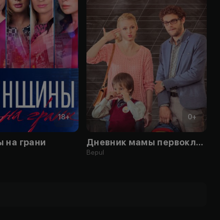
18
+
0
+
 на грани
Дневник мамы первоклассника
Bepul