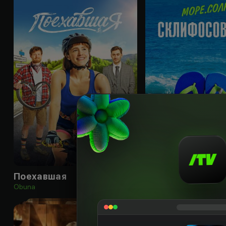
16
+
Поехавшая
Obuna
Obuna