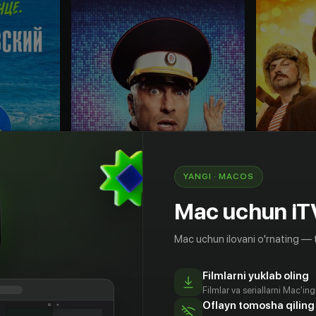
YANGI · MACOS
Mac uchun iT
16
+
16
+
Mac uchun ilovani o'rnating — 
Море. Солнце. Склифосовский
Самый лучший день
Archalar 
Obuna
Obuna
Filmlarni yuklab oling
Filmlar va seriallarni Mac'in
Oflayn tomosha qiling