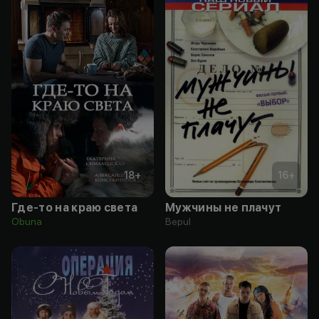
18
+
16
+
Где-то на краю света
Мужчины не плачут
Obuna
Bepul