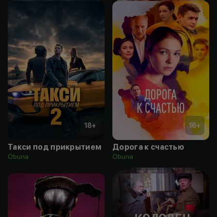
18
+
16
+
Такси под прикрытием
Дорога к счастью
Obuna
Obuna