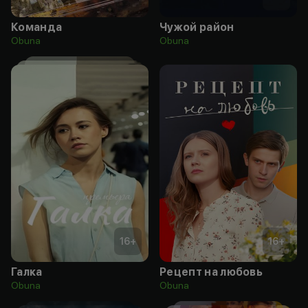
Команда
Чужой район
Obuna
Obuna
16
+
16
+
Галка
Рецепт на любовь
Obuna
Obuna