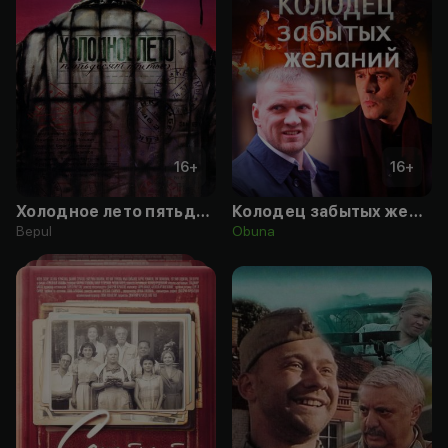
16
+
16
+
Холодное лето пятьдесят третьего...
Колодец забытых желаний
Bepul
Obuna