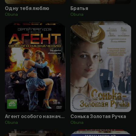
Одну тебя люблю
Братья
Obuna
Obuna
18
+
18
+
Агент особого назначения
Сонька Золотая Ручка
Obuna
Obuna