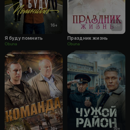
16
+
16
+
Я буду помнить
Праздник жизнь
Obuna
Obuna
16
+
16
+