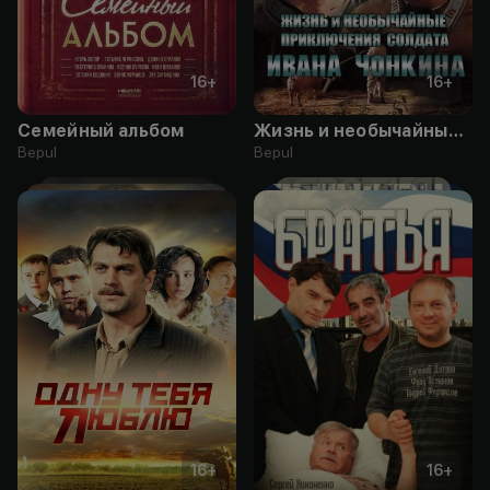
16
+
16
+
Семейный альбом
Жизнь и необычайные приключения солдата Ивана Чонкина
Bepul
Bepul
16
+
16
+